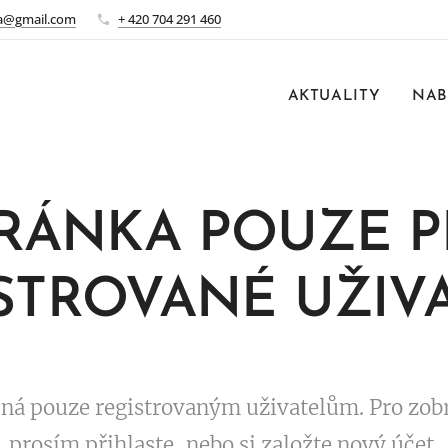
a@gmail.com
+ 420 704 291 460
AKTUALITY
NAB
RÁNKA POUZE 
STROVANÉ UŽIV
pná pouze registrovaným uživatelům. Pro zobr
prosím přihlaste, nebo si založte nový účet.