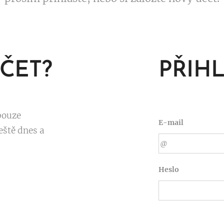
ČET?
PŘIH
pouze
E-mail
eště dnes a
Heslo