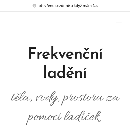
otevřeno sezónně a když mám čas
Frekvenční
ladění
těla, vody, prostoru za
pomoci ladiček