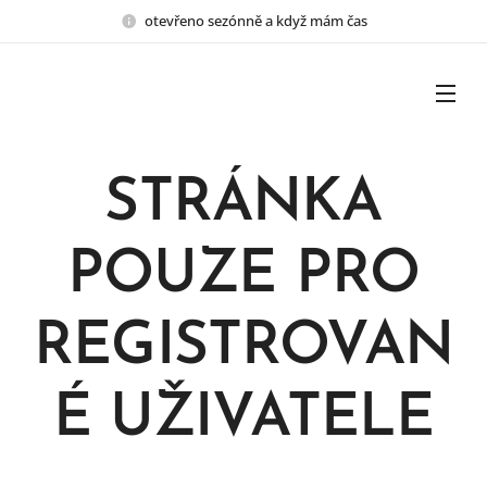
otevřeno sezónně a když mám čas
STRÁNKA
POUZE PRO
REGISTROVAN
É UŽIVATELE