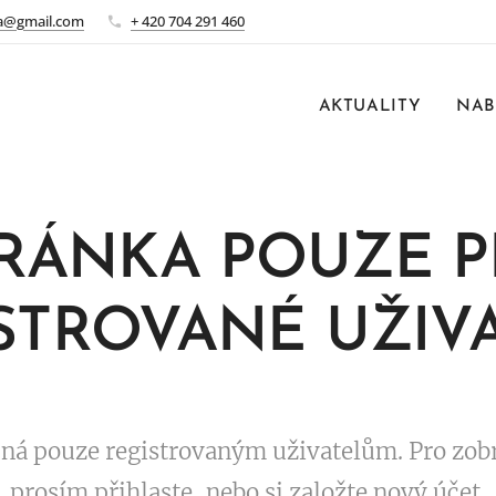
a@gmail.com
+ 420 704 291 460
AKTUALITY
NAB
RÁNKA POUZE 
STROVANÉ UŽIV
pná pouze registrovaným uživatelům. Pro zobr
prosím přihlaste, nebo si založte nový účet.