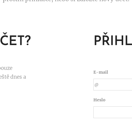
ČET?
PŘIH
pouze
E-mail
eště dnes a
Heslo