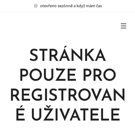
otevřeno sezónně a když mám čas
STRÁNKA
POUZE PRO
REGISTROVAN
É UŽIVATELE